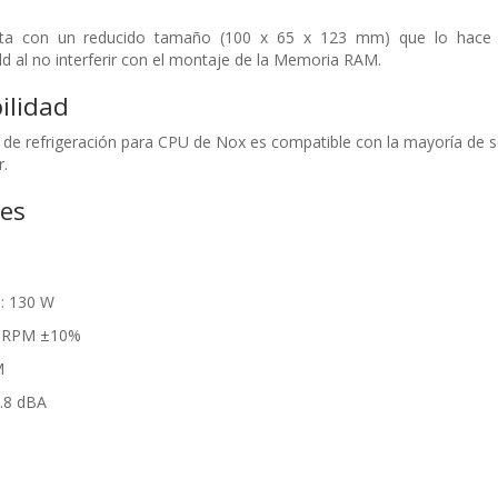
 con un reducido tamaño (100 x 65 x 123 mm) que lo hace perfe
ld al no interferir con el montaje de la Memoria RAM.
ilidad
 de refrigeración para CPU de Nox es compatible con la mayoría de 
r.
nes
: 130 W
50 RPM ±10%
M
5.8 dBA