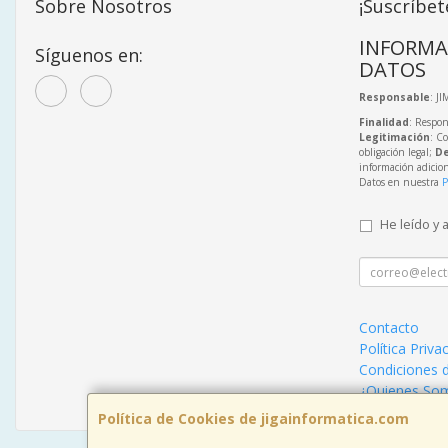
Sobre Nosotros
¡Suscríbet
INFORMA
Síguenos en:
DATOS
Responsable
: J
Finalidad
: Respon
Legitimación
: C
obligación legal;
De
información adicio
Datos en nuestra
P
He leído y 
Contacto
Política Priva
Condiciones 
¿Quienes So
Política de Cookies de jigainformatica.com