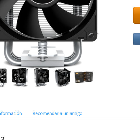
nformación
Recomendar a un amigo
03