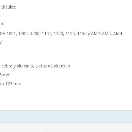
idráulico
 3
l LGA 1851, 1700, 1200, 1151, 1150, 1155, 1156 y AMD AM5, AM4
WM
 cobre y aluminio, aletas de aluminio
 25 mm
5 x 123 mm