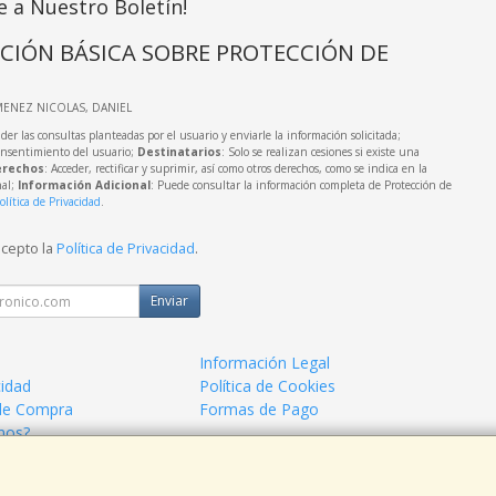
e a Nuestro Boletín!
CIÓN BÁSICA SOBRE PROTECCIÓN DE
IMENEZ NICOLAS, DANIEL
der las consultas planteadas por el usuario y enviarle la información solicitada;
onsentimiento del usuario;
Destinatarios
: Solo se realizan cesiones si existe una
rechos
: Acceder, rectificar y suprimir, así como otros derechos, como se indica en la
nal;
Información Adicional
: Puede consultar la información completa de Protección de
olítica de Privacidad
.
acepto la
Política de Privacidad
.
Enviar
Información Legal
cidad
Política de Cookies
de Compra
Formas de Pago
mos?