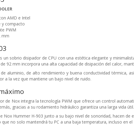
OOLER
con AMD e Intel
e y compacto
ente PWM
92 mm
03
un sobrio disipador de CPU con una estética elegante y minimalist
r de 92 mm incorpora una alta capacidad de disipación del calor, man
s de aluminio, de alto rendimiento y buena conductividad térmica, 
or a la vez que mantiene un bajo nivel de ruido.
 máximo
or de Nox integra la tecnología PWM que ofrece un control automatiz
más, gracias a su rodamiento hidráulico garantiza una larga vida útil.
 de Nox Hummer H-903 junto a su bajo nivel de sonoridad, hacen de es
que no solo mantendrá tu PC a una baja temperatura, incluso en el fu