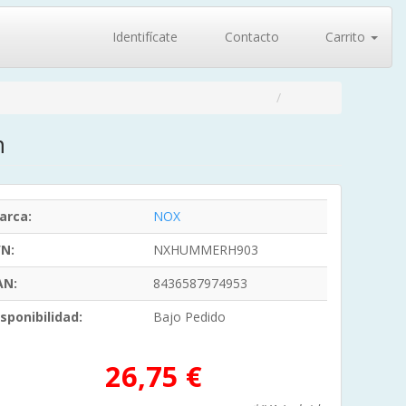
Identifícate
Contacto
Carrito
m
arca:
NOX
/N:
NXHUMMERH903
AN:
8436587974953
sponibilidad:
Bajo Pedido
26,75 €