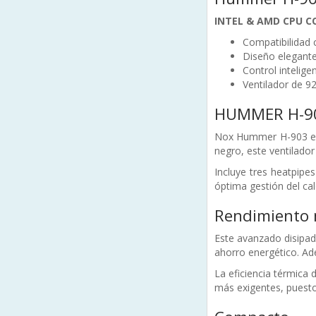
INTEL & AMD CPU C
Compatibilidad 
Diseño elegant
Control intelig
Ventilador de 
HUMMER H-9
Nox Hummer H-903 es 
negro, este ventilado
Incluye tres heatpipe
óptima gestión del cal
Rendimiento
Este avanzado disipad
ahorro energético. Ade
La eficiencia térmica
más exigentes, puesto 