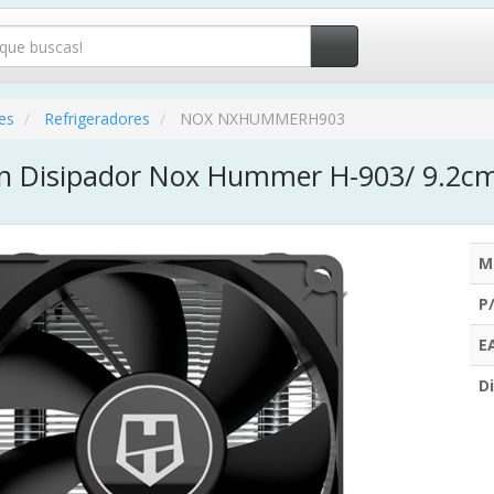
es
Refrigeradores
NOX NXHUMMERH903
on Disipador Nox Hummer H-903/ 9.2c
M
P
E
Di