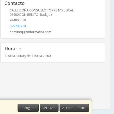
Contacto
CALLE DOÑA CONSUELO TORRE Nº5 LOCAL
06400
DON BENITO
,
Badajoz
924800610
695796718
admin@jigainformatica.com
Horario
10:00 a 14:00 y de 17:00 a 20:00
Configurar
Rechazar
Aceptar Cookies