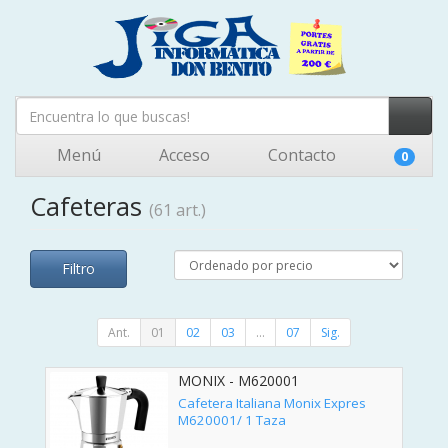
Menú
Acceso
Contacto
0
Cafeteras
(61 art.)
Filtro
Ant.
01
02
03
...
07
Sig.
MONIX - M620001
Cafetera Italiana Monix Expres
M620001/ 1 Taza