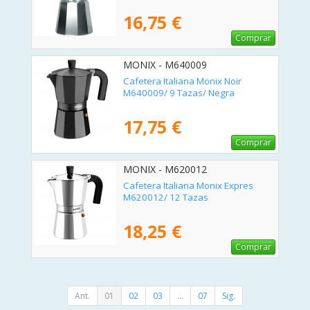
16,75 €
Comprar
MONIX - M640009
Cafetera Italiana Monix Noir
M640009/ 9 Tazas/ Negra
17,75 €
Comprar
MONIX - M620012
Cafetera Italiana Monix Expres
M620012/ 12 Tazas
18,25 €
Comprar
Ant.
01
02
03
...
07
Sig.