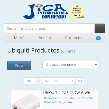
Menú
Acceso
Contacto
0
Ubiquiti Productos
(61 art.)
Filtro
Ant.
01
02
03
...
07
Sig.
UBIQUITI - POE-24-7W-G-WH
Alimentador PoE Ubiquiti POE-24-
7W-G-WH Gigabyte