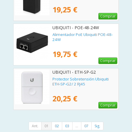
19,25 €
Comprar
UBIQUITI - POE-48-24W
Alimentador PoE Ubiquiti POE-48-
24W
19,75 €
Comprar
UBIQUITI - ETH-SP-G2
Protector Sobretensión Ubiquiti
ETH-SP-G2/ 2 RJ45
20,25 €
Comprar
Ant.
01
02
03
...
07
Sig.