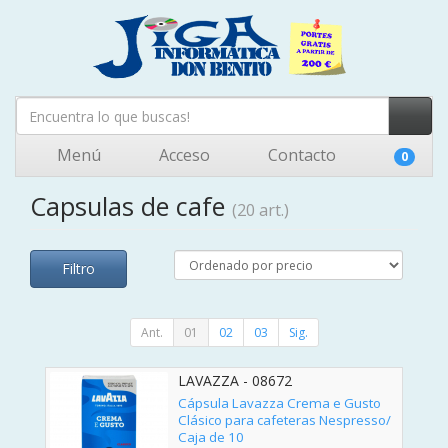
Menú
Acceso
Contacto
0
Capsulas de cafe
(20 art.)
Filtro
Ant.
01
02
03
Sig.
LAVAZZA - 08672
Cápsula Lavazza Crema e Gusto
Clásico para cafeteras Nespresso/
Caja de 10