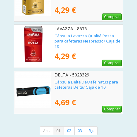
4,29 €
Comprar
LAVAZZA - 8675
Cápsula Lavazza Qualitá Rossa
para cafeteras Nespresso/ Caja de
10
4,29 €
Comprar
DELTA - 5028329
Cápsula Delta DeQafeinatus para
cafeteras Delta/ Caja de 10
4,69 €
Comprar
Ant.
01
02
03
Sig.