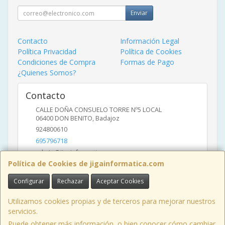
Enviar
Contacto
Información Legal
Política Privacidad
Política de Cookies
Condiciones de Compra
Formas de Pago
¿Quienes Somos?
Contacto
CALLE DOÑA CONSUELO TORRE Nº5 LOCAL
06400
DON BENITO
,
Badajoz
924800610
695796718
admin@jigainformatica.com
Política de Cookies de jigainformatica.com
Configurar
Rechazar
Aceptar Cookies
Horario
10:00 a 14:00 y de 17:00 a 20:00
Utilizamos cookies propias y de terceros para mejorar nuestros
servicios.
Puede obtener más información, o bien conocer cómo cambiar