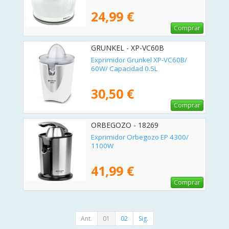
24,99 €
Comprar
GRUNKEL - XP-VC60B
Exprimidor Grunkel XP-VC60B/
60W/ Capacidad 0.5L
30,50 €
Comprar
ORBEGOZO - 18269
Exprimidor Orbegozo EP 4300/
1100W
41,99 €
Comprar
Ant.
01
02
Sig.