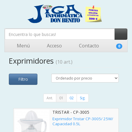
Menú
Acceso
Contacto
0
Exprimidores
(10 art.)
Filtro
Ant.
01
02
Sig.
TRISTAR - CP-3005
Exprimidor Tristar CP-3005/ 25W/
Capacidad 0.5L