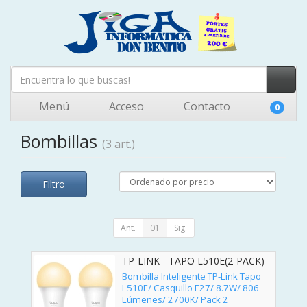
Menú
Acceso
Contacto
0
Bombillas
(3 art.)
Filtro
Ant.
01
Sig.
TP-LINK - TAPO L510E(2-PACK)
Bombilla Inteligente TP-Link Tapo
L510E/ Casquillo E27/ 8.7W/ 806
Lúmenes/ 2700K/ Pack 2