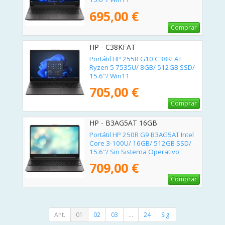
695,00 €
Comprar
HP - C38KFAT
Portátil HP 255R G10 C38KFAT
Ryzen 5 7535U/ 8GB/ 512GB SSD/
15.6"/ Win11
705,00 €
Comprar
HP - B3AG5AT 16GB
Portátil HP 250R G9 B3AG5AT Intel
Core 3-100U/ 16GB/ 512GB SSD/
15.6"/ Sin Sistema Operativo
709,00 €
Comprar
Ant.
01
02
03
...
24
Sig.