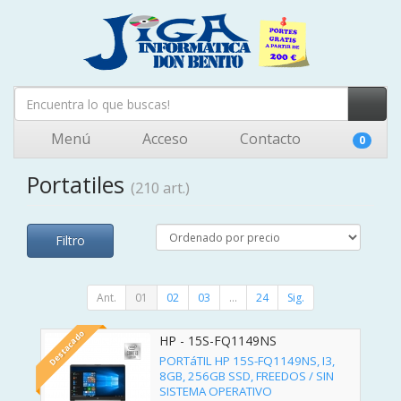
Menú
Acceso
Contacto
0
Portatiles
(210 art.)
Filtro
Ant.
01
02
03
...
24
Sig.
Destacado
HP - 15S-FQ1149NS
PORTáTIL HP 15S-FQ1149NS, I3,
8GB, 256GB SSD, FREEDOS / SIN
SISTEMA OPERATIVO