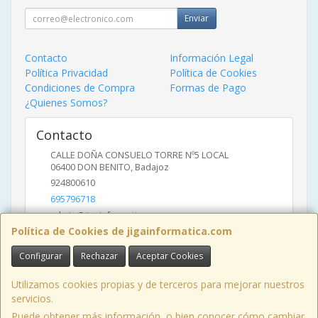
Enviar
Contacto
Información Legal
Política Privacidad
Política de Cookies
Condiciones de Compra
Formas de Pago
¿Quienes Somos?
Contacto
CALLE DOÑA CONSUELO TORRE Nº5 LOCAL
06400
DON BENITO
,
Badajoz
924800610
695796718
admin@jigainformatica.com
Política de Cookies de jigainformatica.com
Configurar
Rechazar
Aceptar Cookies
Horario
10:00 a 14:00 y de 17:00 a 20:00
Utilizamos cookies propias y de terceros para mejorar nuestros
servicios.
Puede obtener más información, o bien conocer cómo cambiar