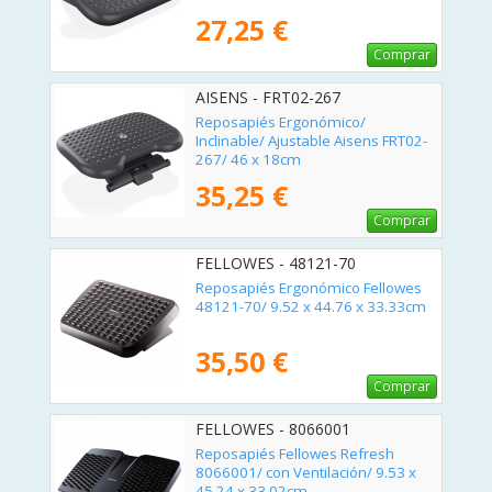
27,25 €
Comprar
AISENS - FRT02-267
Reposapiés Ergonómico/
Inclinable/ Ajustable Aisens FRT02-
267/ 46 x 18cm
35,25 €
Comprar
FELLOWES - 48121-70
Reposapiés Ergonómico Fellowes
48121-70/ 9.52 x 44.76 x 33.33cm
35,50 €
Comprar
FELLOWES - 8066001
Reposapiés Fellowes Refresh
8066001/ con Ventilación/ 9.53 x
45.24 x 33.02cm