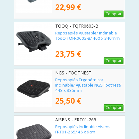
22,99 €
Comprar
TOOQ - TQFR0603-B
Reposapiés Ajustable/ Inclinable
TooQ TQFR0603-B/ 460 x 340mm
23,75 €
Comprar
NGS - FOOTNEST
Reposapiés Ergonómico/
Inclinable/ Ajustable NGS Footnest/
448 x 335mm
25,50 €
Comprar
AISENS - FRT01-265
Reposapiés Inclinable Aisens
FRT01-265/ 45 x 9cm