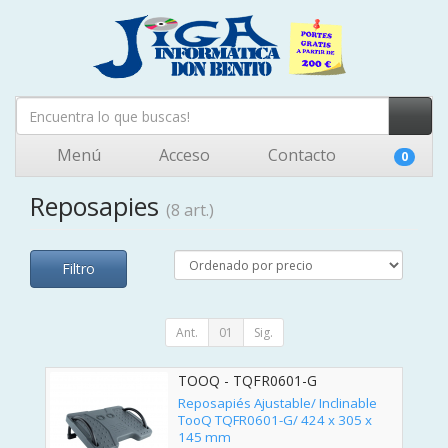
Menú
Acceso
Contacto
0
Reposapies
(8 art.)
Filtro
Ant.
01
Sig.
TOOQ - TQFR0601-G
Reposapiés Ajustable/ Inclinable
TooQ TQFR0601-G/ 424 x 305 x
145 mm