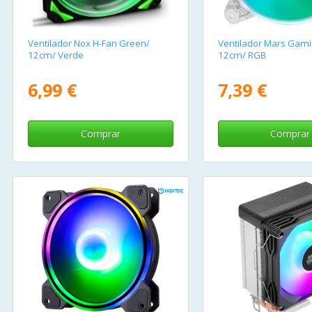
Ventilador Nox H-Fan Green/
Ventilador Mars Gam
12cm/ Verde
12cm/ RGB
6,99 €
7,39 €
Comprar
Comprar