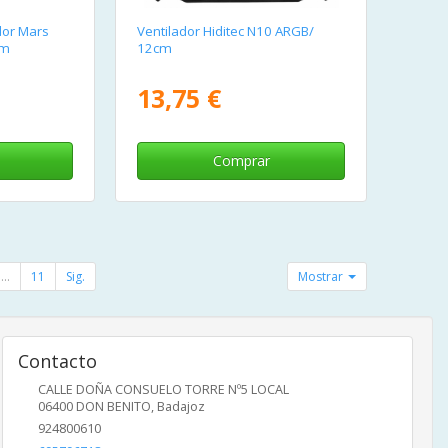
dor Mars
Ventilador Hiditec N10 ARGB/
cm
12cm
13,75 €
Comprar
...
11
Sig.
Mostrar
Contacto
CALLE DOÑA CONSUELO TORRE Nº5 LOCAL
06400
DON BENITO
,
Badajoz
924800610