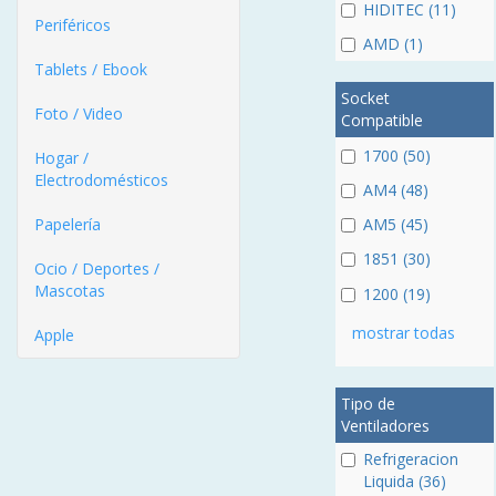
HIDITEC (11)
Periféricos
AMD (1)
Tablets / Ebook
Socket
Foto / Video
Compatible
1700 (50)
Hogar /
Electrodomésticos
AM4 (48)
Papelería
AM5 (45)
1851 (30)
Ocio / Deportes /
Mascotas
1200 (19)
mostrar todas
Apple
Tipo de
Ventiladores
Refrigeracion
Liquida (36)