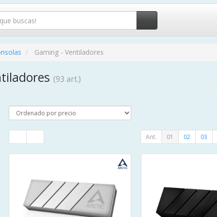
onsolas
Gaming - Ventiladores
tiladores
(93 art.)
Ant.
01
02
03