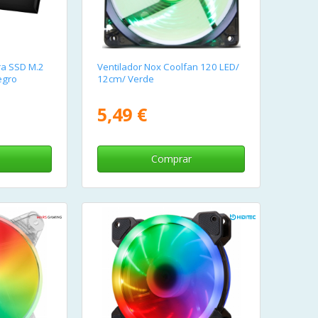
ra SSD M.2
Ventilador Nox Coolfan 120 LED/
egro
12cm/ Verde
5,49 €
Comprar