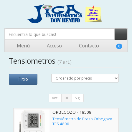
Menú
Acceso
Contacto
0
Tensiometros
(7 art.)
Filtro
Ant.
01
Sig.
ORBEGOZO - 18508
Tensiómetro de Brazo Orbegozo
TES 4800