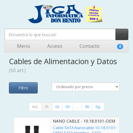
Menú
Acceso
Contacto
0
Cables de Alimentacion y Datos
(50 art.)
Filtro
Ant.
01
02
03
...
06
Sig.
NANO CABLE - 10.18.0101-OEM
Cable SATA Nanocable 10.18.0101-
OEM/ SATA Hembra - SATA