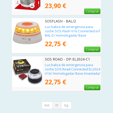
Imantada/ Geolocalizable/
23,90 €
Funciona a Pilas
Comprar
SOSFLASH - BAL/2
Luz baliza de emergencia para
coche SOS Flash V16 Connected IoT
BAL/2/ Homologada/ Base
Imantada/ Geolocalizable/
22,75 €
Funciona a Pilas
Comprar
SOS ROAD - DP-EL2024-C1
Luz baliza de emergencia para
coche SOS Road Connected EL2024
V16/ Homologada/ Base Imantada/
Geolocalizable/ Funciona a Pilas
22,75 €
Comprar
Ant.
01
Sig.