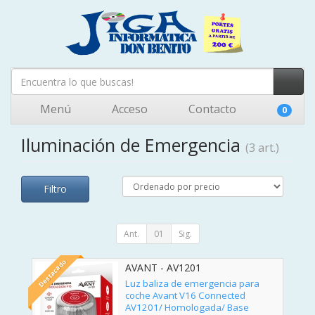
Menú
Acceso
Contacto
0
Iluminación de Emergencia
(3 art.)
Filtro
Ant.
01
Sig.
Destacado
AVANT - AV1201
Luz baliza de emergencia para
coche Avant V16 Connected
AV1201/ Homologada/ Base