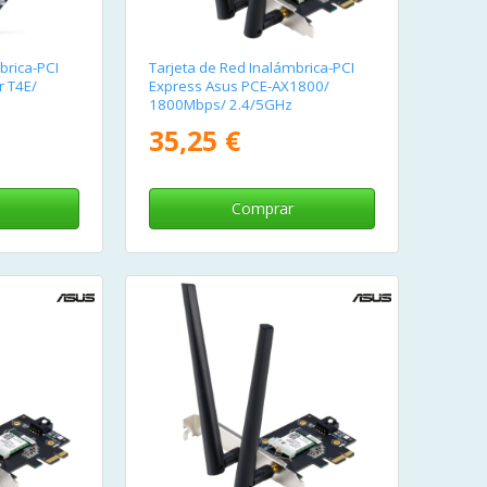
brica-PCI
Tarjeta de Red Inalámbrica-PCI
r T4E/
Express Asus PCE-AX1800/
1800Mbps/ 2.4/5GHz
35,25 €
Comprar