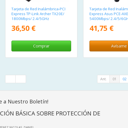
Tarjeta de Red Inalámbrica-PCI
Tarjeta de Red Inalám
Express TP-Link Archer TX20E/
Express Asus PCE-AX
1800Mbps/ 2.4/5GHz
5400Mbps/ 2.4/5/6G
36,50 €
41,75 €
Comprar
Avísame
Ant.
01
02
e a Nuestro Boletín!
CIÓN BÁSICA SOBRE PROTECCIÓN DE
IMENEZ NICOLAS, DANIEL