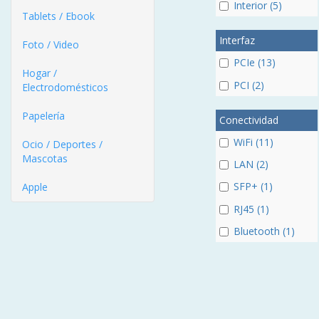
Interior (5)
Tablets / Ebook
Interfaz
Foto / Video
PCIe (13)
Hogar /
PCI (2)
Electrodomésticos
Papelería
Conectividad
WiFi (11)
Ocio / Deportes /
Mascotas
LAN (2)
SFP+ (1)
Apple
RJ45 (1)
Bluetooth (1)