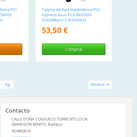
brica-PCI
Tarjeta de Red Inalámbrica-PCI
E5400/
Express Asus PCE-BE6500/
Hz
6500Mbps/ 2.4/5/6GHz
53,50 €
Comprar
Sig.
Mostrar
Contacto
CALLE DOÑA CONSUELO TORRE Nº5 LOCAL
06400
DON BENITO
,
Badajoz
924800610