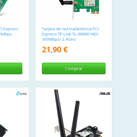
CI Express
Tarjeta de red Inalámbrica-PCI
00Mbps
Express TP-Link TL-WN881ND/
300Mbps/ 2.4GHz
21,90 €
Comprar