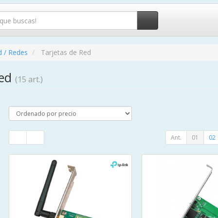
d / Redes
Tarjetas de Red
Red
(15 art.)
Ant.
01
02