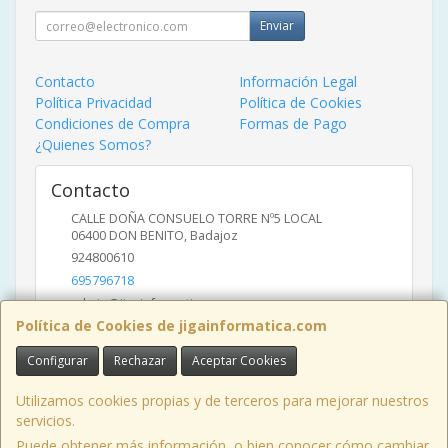
Enviar
Contacto
Información Legal
Política Privacidad
Política de Cookies
Condiciones de Compra
Formas de Pago
¿Quienes Somos?
Contacto
CALLE DOÑA CONSUELO TORRE Nº5 LOCAL
06400
DON BENITO
,
Badajoz
924800610
695796718
admin@jigainformatica.com
Política de Cookies de jigainformatica.com
Configurar
Rechazar
Aceptar Cookies
Horario
10:00 a 14:00 y de 17:00 a 20:00
Utilizamos cookies propias y de terceros para mejorar nuestros
servicios.
Puede obtener más información, o bien conocer cómo cambiar