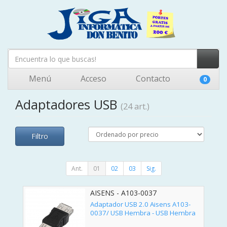
Menú
Acceso
Contacto
0
Adaptadores USB
(24 art.)
Filtro
Ant.
01
02
03
Sig.
AISENS - A103-0037
Adaptador USB 2.0 Aisens A103-
0037/ USB Hembra - USB Hembra