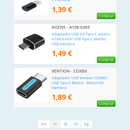
1,39 €
Comprar
AISENS - A108-0369
Adaptador USB 3.0 Tipo-C Aisens
A108-0369/ USB Tipo-C Macho -
USB Hembra
1,49 €
Comprar
VENTION - CDXB0
Adaptador USB Vention CDXB0/
USB Tipo-C Macho - MicroUSB
Hembra
1,89 €
Comprar
Ant.
01
02
03
Sig.