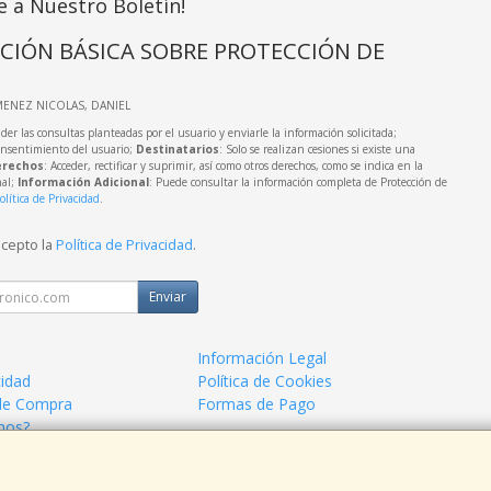
e a Nuestro Boletín!
CIÓN BÁSICA SOBRE PROTECCIÓN DE
IMENEZ NICOLAS, DANIEL
der las consultas planteadas por el usuario y enviarle la información solicitada;
onsentimiento del usuario;
Destinatarios
: Solo se realizan cesiones si existe una
rechos
: Acceder, rectificar y suprimir, así como otros derechos, como se indica en la
nal;
Información Adicional
: Puede consultar la información completa de Protección de
olítica de Privacidad
.
acepto la
Política de Privacidad
.
Enviar
Información Legal
cidad
Política de Cookies
de Compra
Formas de Pago
mos?