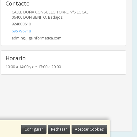
Contacto
CALLE DOÑA CONSUELO TORRE Nº5 LOCAL
06400
DON BENITO
,
Badajoz
924800610
695796718
admin@jigainformatica.com
Horario
10:00 a 14:00 y de 17:00 a 20:00
Configurar
Rechazar
Aceptar Cookies