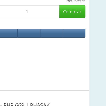
*IVA Incluido
Comprar
 – PHR 669 | PHASAK