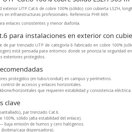
d exterior UTP Cat.6 de cobre 100% (sólido) con cubierta LSZH, long
es en infraestructuras profesionales. Referencia PHR 669.
ara enlaces consistentes y menor diafonía.
.6 para instalaciones en exterior con cubi
e de par trenzado UTP de categoría 6 fabricado en cobre 100% (sól
en) está pensada para entornos donde se prioriza la seguridad en 
os exteriores protegidos.
 recomendadas
ores protegidos (en tubo/conduit) en campus y perímetros.
control de accesos y enlaces horizontales.
bone/horizontales que requieren estabilidad y consistencia eléctrica.
s clave
antallado), par trenzado Cat.6.
 100%, sólido (alta estabilidad del enlace).
 — baja emisión de humos y cero halógenos.
 (bobina/caja dispensadora).