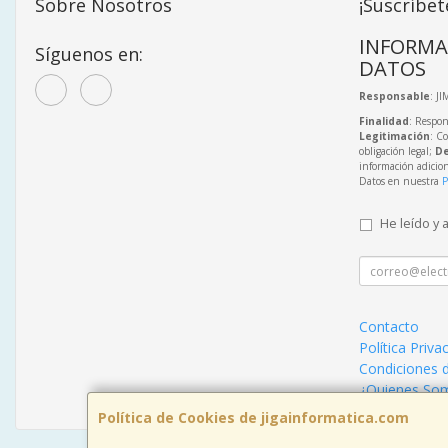
Sobre Nosotros
¡Suscríbet
INFORMA
Síguenos en:
DATOS
Responsable
: J
Finalidad
: Respon
Legitimación
: C
obligación legal;
De
información adicio
Datos en nuestra
P
He leído y 
Contacto
Política Priva
Condiciones 
¿Quienes So
Política de Cookies de jigainformatica.com