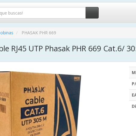
obinas
PHASAK PHR 669
ble RJ45 UTP Phasak PHR 669 Cat.6/ 30
M
P
E
Di