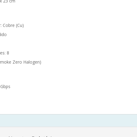
 x 23 cm
: Cobre (Cu)
lido
es: 8
Smoke Zero Halogen)
 Gbps