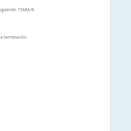
siguiendo T568A/B.
a terminación.