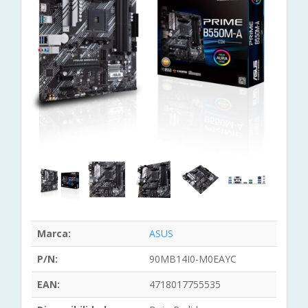
Marca:
ASUS
P/N:
90MB14I0-M0EAYC
EAN:
4718017755535