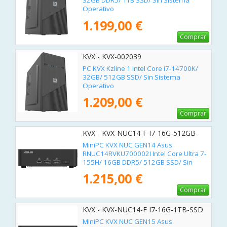
32GB DDR5/ 1TB SSD/ Sin Sistema
Operativo
1.199,00 €
Comprar
KVX - KVX-002039
PC KVX Kzline 1 Intel Core i7-14700K/
32GB/ 512GB SSD/ Sin Sistema
Operativo
1.209,00 €
Comprar
KVX - KVX-NUC14-F I7-16G-512GB-
SSD
MiniPC KVX NUC GEN14 Asus
RNUC14RVKU700002I Intel Core Ultra 7-
155H/ 16GB DDR5/ 512GB SSD/ Sin
Sistema Operativo
1.215,00 €
Comprar
KVX - KVX-NUC14-F I7-16G-1TB-SSD
MiniPC KVX NUC GEN15 Asus