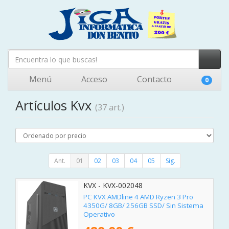
Menú
Acceso
Contacto
0
Artículos Kvx
(37 art.)
Ant.
01
02
03
04
05
Sig.
KVX - KVX-002048
PC KVX AMDline 4 AMD Ryzen 3 Pro
4350G/ 8GB/ 256GB SSD/ Sin Sistema
Operativo