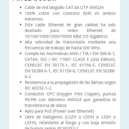
Cable de red latiguillo CAT.6A UTP AWG24
100% cobre con conector RJ45 en ambos
extremos.
Este cable Ethernet de gran calidad ha sido
diseñado para redes Ethernet de
10/100/1000/1000/10000 Mbit (10 Gigabit/s).
Alta velocidad de transmisión mediante una
frecuencia de trabajo de hasta 500 MHz.
Cumple las Normativas ANSI / TIA / EIA 568-B-1,
CAT6A, ISO / IEC 11801 CLASE E (2nd Edition),
CENELEC EN 50173-1, IEC 61156-5, CENELEC
EN 50288-6-1, IEC 61156-6, CENELEC EN 50288-
6-2.
Resistencia a la propagación de las llamas según
IEC 60332-1-2.
Conductor OFC (Oxygen Free Copper), pureza
99,9% con diámetro AWG24 que garantiza la
transferencia de datos
Apto para PoE (Power over Ethernet)
Libre de halógenos (LSZH o LSOH o LS0H o
LSFH), retardante al fuego y con baja emisión
de humos según IEC60332-1.