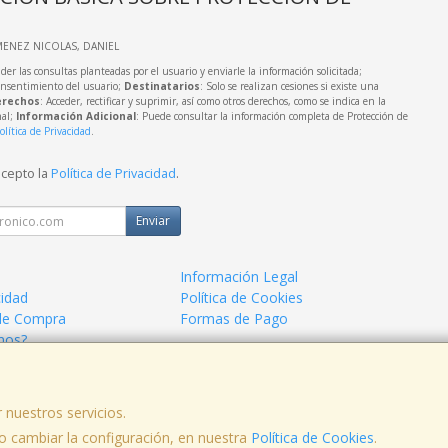
IMENEZ NICOLAS, DANIEL
der las consultas planteadas por el usuario y enviarle la información solicitada;
onsentimiento del usuario;
Destinatarios
: Solo se realizan cesiones si existe una
rechos
: Acceder, rectificar y suprimir, así como otros derechos, como se indica en la
nal;
Información Adicional
: Puede consultar la información completa de Protección de
olítica de Privacidad
.
acepto la
Política de Privacidad
.
Enviar
Información Legal
cidad
Política de Cookies
de Compra
Formas de Pago
mos?
 nuestros servicios.
 cambiar la configuración, en nuestra
, , , , España. - C.I.F.: 09193924L - Tfno:
Política de Cookies
.