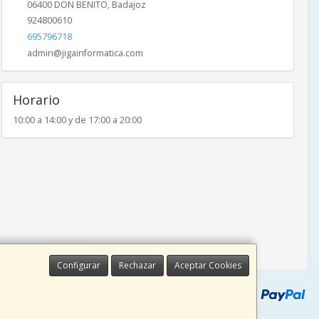
06400
DON BENITO
,
Badajoz
924800610
695796718
admin@jigainformatica.com
Horario
10:00 a 14:00 y de 17:00 a 20:00
Configurar
Rechazar
Aceptar Cookies