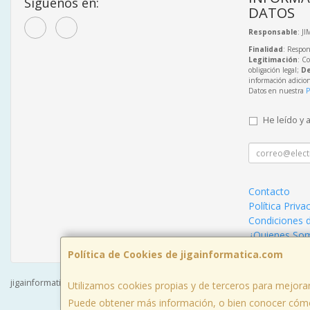
Síguenos en:
DATOS
Responsable
: J
Finalidad
: Respon
Legitimación
: C
obligación legal;
De
información adicio
Datos en nuestra
P
He leído y 
Contacto
Política Priva
Condiciones 
¿Quienes So
Política de Cookies de jigainformatica.com
jigainformatica.com © 2026
Utilizamos cookies propias y de terceros para mejorar
Puede obtener más información, o bien conocer cómo