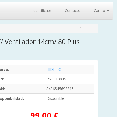
Identifícate
Contacto
Carrito
/ Ventilador 14cm/ 80 Plus
arca:
HIDITEC
/N:
PSU010035
AN:
8436545693315
sponibilidad:
Disponible
99,00 €