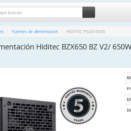
es
Fuentes de alimentacion
HIDITEC PSU010035
imentación Hiditec BZX650 BZ V2/ 650W
M
P
E
Di