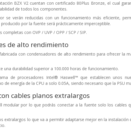
tación BZX V2 cuentan con certificado 80Plus Bronze, el cual gara
bilidad de todos los componentes.
or se verán reducidas con un funcionamiento más eficiente, permi
 producido por la fuente será prácticamente imperceptible.
s completas con OVP / UVP / OPP / SCP / SIP.
s de alto rendimiento
fabricada con condensadores de alto rendimiento para ofrecer la má
 una durabilidad superior a 100.000 horas de funcionamiento.
ama de procesadores Intel® Haswell™ que establecen unos nuev
 de energía de la CPU a solo 0.05A, siendo necesario que la PSU ma
con cables planos extralargos
ll modular por lo que podrás conectar a la fuente solo los cables 
os extralargos lo que va a permitir adaptarse mejor en la instalación
io.