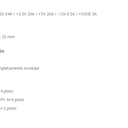
12V 54A / +3.3V 20A / +5V 20A / -12V 0.5A / +5VSB 3A
 x 25 mm
ón
ompletamente modular
4 pines
EPS 4+4 pines
6+2 pines