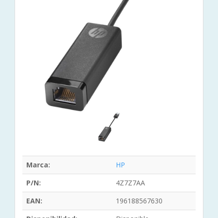
Marca:
HP
P/N:
4Z7Z7AA
EAN:
196188567630