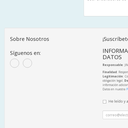
Sobre Nosotros
¡Suscríbet
INFORMA
Síguenos en:
DATOS
Responsable
: J
Finalidad
: Respon
Legitimación
: C
obligación legal;
De
información adicio
Datos en nuestra
P
He leído y 