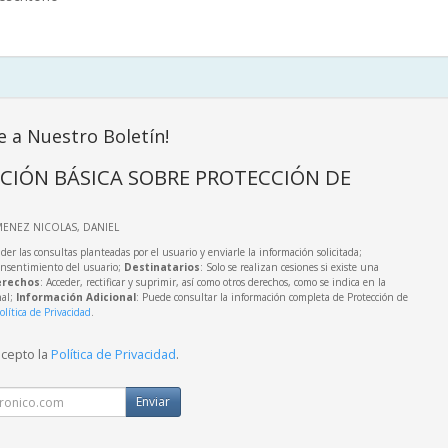
e a Nuestro Boletín!
CIÓN BÁSICA SOBRE PROTECCIÓN DE
IMENEZ NICOLAS, DANIEL
der las consultas planteadas por el usuario y enviarle la información solicitada;
onsentimiento del usuario;
Destinatarios
: Solo se realizan cesiones si existe una
rechos
: Acceder, rectificar y suprimir, así como otros derechos, como se indica en la
nal;
Información Adicional
: Puede consultar la información completa de Protección de
olítica de Privacidad
.
acepto la
Política de Privacidad
.
Enviar