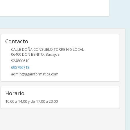
Contacto
CALLE DOÑA CONSUELO TORRE Nº5 LOCAL
06400
DON BENITO
,
Badajoz
924800610
695796718
admin@jigainformatica.com
Horario
10:00 a 14:00 y de 17:00 a 20:00