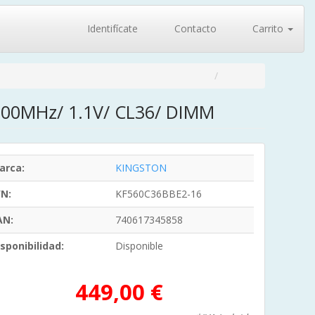
Identifícate
Contacto
Carrito
000MHz/ 1.1V/ CL36/ DIMM
arca:
KINGSTON
/N:
KF560C36BBE2-16
AN:
740617345858
sponibilidad:
Disponible
449,00 €