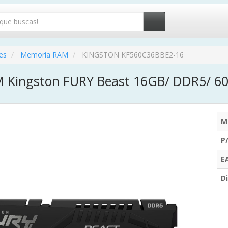
es
Memoria RAM
KINGSTON KF560C36BBE2-16
 Kingston FURY Beast 16GB/ DDR5/ 6
M
P
E
Di