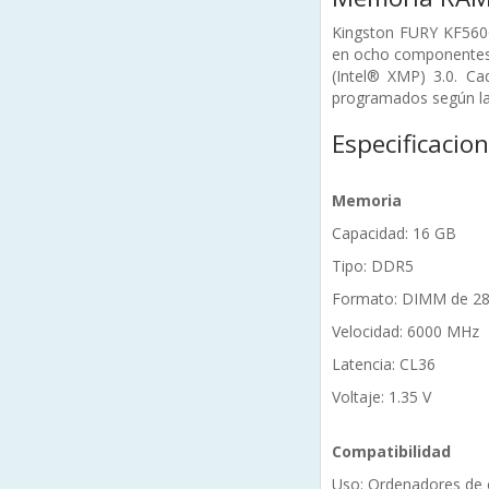
Kingston FURY KF560
en ocho componentes 
(Intel® XMP) 3.0. C
programados según la
Especificacio
Memoria
Capacidad: 16 GB
Tipo: DDR5
Formato: DIMM de 28
Velocidad: 6000 MHz
Latencia: CL36
Voltaje: 1.35 V
Compatibilidad
Uso: Ordenadores de e