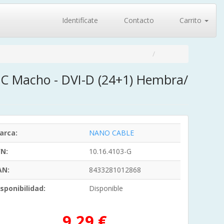
Identifícate
Contacto
Carrito
-C Macho - DVI-D (24+1) Hembra/
arca:
NANO CABLE
/N:
10.16.4103-G
AN:
8433281012868
sponibilidad:
Disponible
9,29 €