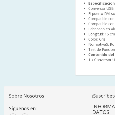
Especificación
Conversor USB
El puerto DVI s
Compatible con 
Compatible co
Fabricado en Al
Longitud: 15 cm
Color: Gris
NormativaS: R
Test de Funcio
Contenido del
1 x Conversor 
Sobre Nosotros
¡Suscríbet
INFORMA
Síguenos en:
DATOS