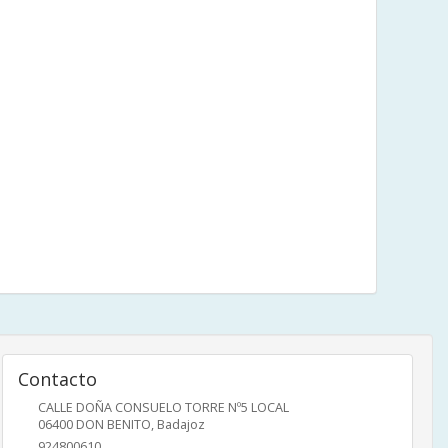
Contacto
CALLE DOÑA CONSUELO TORRE Nº5 LOCAL
06400
DON BENITO
,
Badajoz
924800610