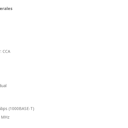
erales
r: CCA
dual
Gbps (1000BASE-T)
0 MHz