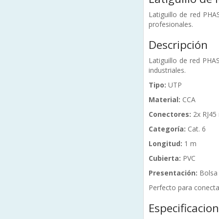
Latiguillo de red PH
profesionales.
Descripción
Latiguillo de red PHA
industriales.
Tipo:
UTP
Material:
CCA
Conectores:
2x RJ45
Categoría:
Cat. 6
Longitud:
1 m
Cubierta:
PVC
Presentación:
Bolsa 
Perfecto para conecta
Especificacio