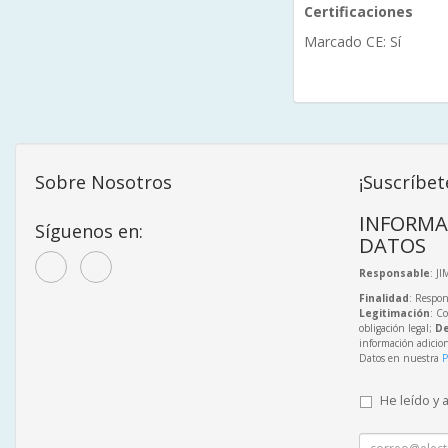
Certificaciones
Marcado CE: Sí
Sobre Nosotros
¡Suscríbet
INFORMA
Síguenos en:
DATOS
Responsable
: J
Finalidad
: Respon
Legitimación
: C
obligación legal;
De
información adicio
Datos en nuestra
P
He leído y 