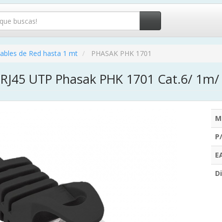
ables de Red hasta 1 mt
PHASAK PHK 1701
 RJ45 UTP Phasak PHK 1701 Cat.6/ 1m/
M
P
E
Di