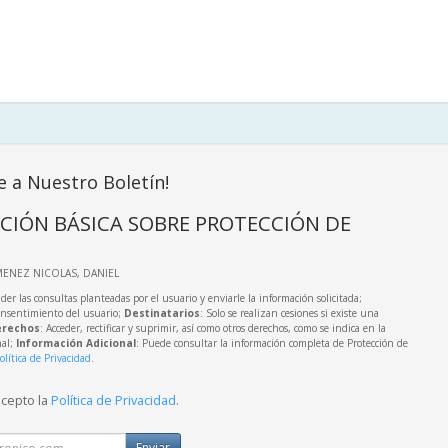
e a Nuestro Boletín!
CIÓN BÁSICA SOBRE PROTECCIÓN DE
IMENEZ NICOLAS, DANIEL
der las consultas planteadas por el usuario y enviarle la información solicitada;
onsentimiento del usuario;
Destinatarios
: Solo se realizan cesiones si existe una
rechos
: Acceder, rectificar y suprimir, así como otros derechos, como se indica en la
nal;
Información Adicional
: Puede consultar la información completa de Protección de
olítica de Privacidad
.
acepto la
Política de Privacidad
.
Enviar