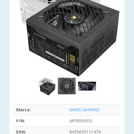
Marca:
MARS GAMING
P/N:
MPB850PSI
EAN:
8435693111474