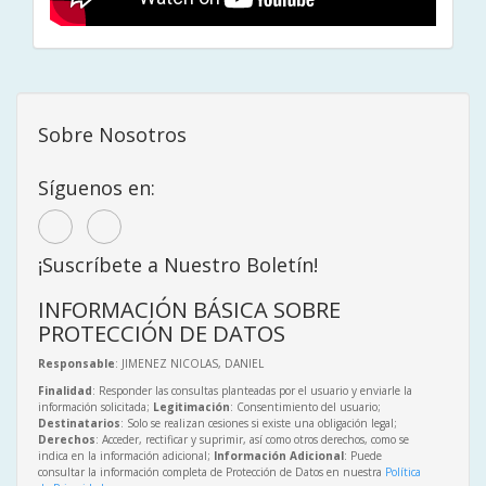
Sobre Nosotros
Síguenos en:
¡Suscríbete a Nuestro Boletín!
INFORMACIÓN BÁSICA SOBRE
PROTECCIÓN DE DATOS
Responsable
: JIMENEZ NICOLAS, DANIEL
Finalidad
: Responder las consultas planteadas por el usuario y enviarle la
información solicitada;
Legitimación
: Consentimiento del usuario;
Destinatarios
: Solo se realizan cesiones si existe una obligación legal;
Derechos
: Acceder, rectificar y suprimir, así como otros derechos, como se
indica en la información adicional;
Información Adicional
: Puede
consultar la información completa de Protección de Datos en nuestra
Política