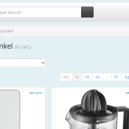
Grunkel
unkel
(61 art.)
Ant.
01
02
03
...
07
Sig