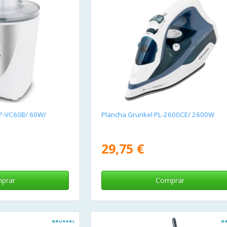
XP-VC60B/ 60W/
Plancha Grunkel PL-2600CE/ 2600W
29,75 €
prar
Comprar