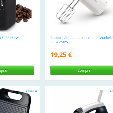
O-150R/ 150W
Batidora Amasadora de mano Grunkel 
25G/ 250W
19,25 €
prar
Comprar