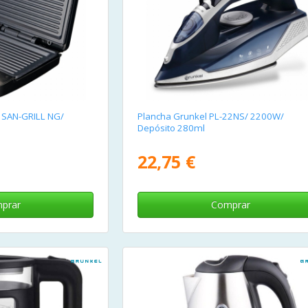
 SAN-GRILL NG/
Plancha Grunkel PL-22NS/ 2200W/
Depósito 280ml
22,75 €
prar
Comprar